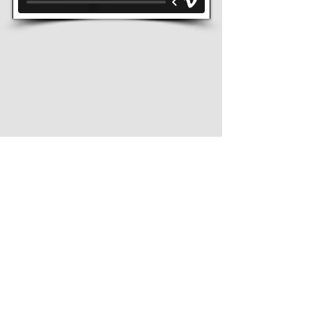
mario@ecosapiens.com.br
/
daniela@ecosapiens.com.br
/
11
996413535
@ ecospaiens