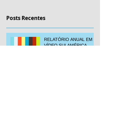
Posts Recentes
RELATÓRIO ANUAL EM
VÍDEO SULAMÉRICA
RELATÓRIO ANUAL EM
VÍDEO - NATURA
RELATÓRIO ANUAL EM
VÍDEO
Arquivo
agosto de 2017
(3)
3 posts