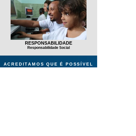
RESPONSABILIDADE
Responsabilidade Social
ACREDITAMOS QUE É POSSÍVEL
TRABALHAR COM PRAZER,
APRENDER SEMPRE E FAZER
DIFERENTE, FAZENDO A
DIFERENÇA.
Missão
- Desenvolver e oferecer
soluções criativas e inovadoras em
comunicação para sensibilizar diferentes
públicos sobre questões interconectadas
aos temas da sustentabilidade.
Visão
- Queremos ser reconhecidos
pela qualidade na comunicação para a